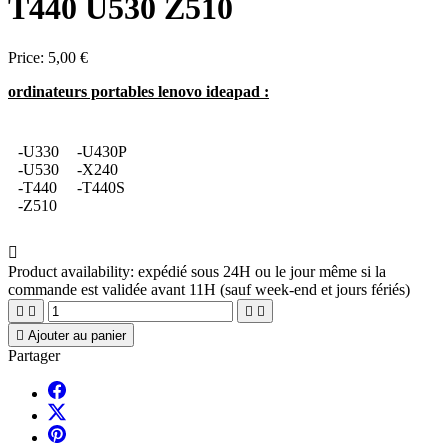
T440 U530 Z510
Price:
5,00 €
ordinateurs portables lenovo ideapad :
-U330
-U430P
-U530
-X240
-T440
-T440S
-Z510

Product availability:
expédié sous 24H ou le jour même si la
commande est validée avant 11H (sauf week-end et jours fériés)





Ajouter au panier
Partager