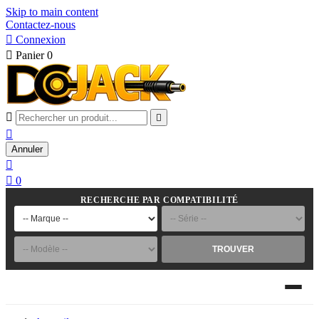
Skip to main content
Contactez-nous

Connexion

Panier
0



Annuler


0
RECHERCHE PAR COMPATIBILITÉ
TROUVER