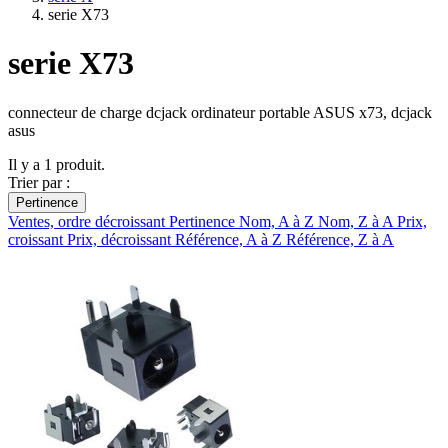
serie X73
serie X73
connecteur de charge dcjack ordinateur portable ASUS x73, dcjack
asus
Il y a 1 produit.
Trier par :
Pertinence
Ventes, ordre décroissant
Pertinence
Nom, A à Z
Nom, Z à A
Prix,
croissant
Prix, décroissant
Référence, A à Z
Référence, Z à A