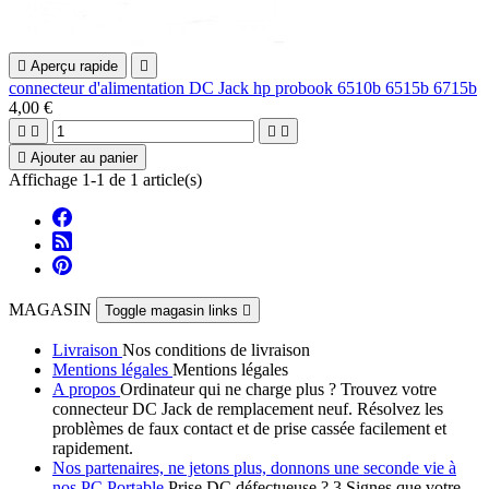

Aperçu rapide

connecteur d'alimentation DC Jack hp probook 6510b 6515b 6715b
4,00 €





Ajouter au panier
Affichage 1-1 de 1 article(s)
MAGASIN
Toggle magasin links

Livraison
Nos conditions de livraison
Mentions légales
Mentions légales
A propos
Ordinateur qui ne charge plus ? Trouvez votre
connecteur DC Jack de remplacement neuf. Résolvez les
problèmes de faux contact et de prise cassée facilement et
rapidement.
Nos partenaires, ne jetons plus, donnons une seconde vie à
nos PC Portable
Prise DC défectueuse ? 3 Signes que votre