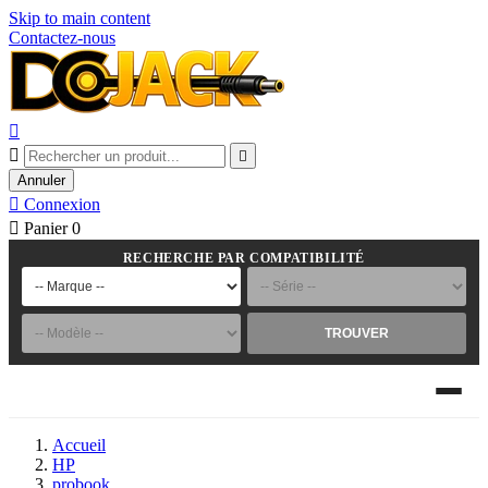
Skip to main content
Contactez-nous



Annuler

Connexion

Panier
0
RECHERCHE PAR COMPATIBILITÉ
TROUVER
Accueil
HP
probook