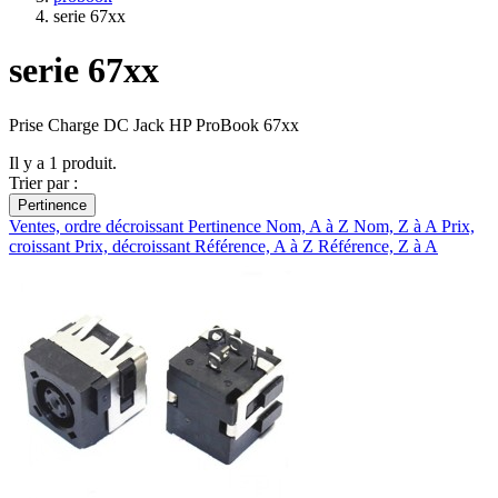
serie 67xx
serie 67xx
Prise Charge DC Jack HP ProBook 67xx
Il y a 1 produit.
Trier par :
Pertinence
Ventes, ordre décroissant
Pertinence
Nom, A à Z
Nom, Z à A
Prix,
croissant
Prix, décroissant
Référence, A à Z
Référence, Z à A