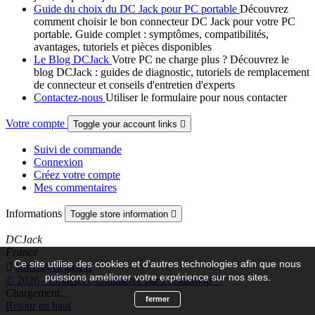
Guide du choix du DC Jack pour PC portable
Découvrez
comment choisir le bon connecteur DC Jack pour votre PC
portable. Guide complet : symptômes, compatibilités,
avantages, tutoriels et pièces disponibles
Le Blog DCJack
Votre PC ne charge plus ? Découvrez le
blog DCJack : guides de diagnostic, tutoriels de remplacement
de connecteur et conseils d'entretien d'experts
Contactez-nous
Utiliser le formulaire pour nous contacter
Votre compte
Toggle your account links

Suivi de commande
Connexion
Créez votre compte
Mes commentaires
Informations
Toggle store information

DCJack
France
Ce site utilise des cookies et d'autres technologies afin que nous

admin@dcjack.fr
puissions améliorer votre expérience sur nos sites.
© 2026 - Logiciel e-commerce par PrestaShop™
Chargement...
fermer
Retour en haut