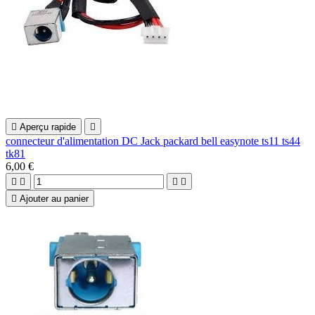

Aperçu rapide

connecteur d'alimentation DC Jack packard bell easynote ts11 ts44
tk81
6,00 €





Ajouter au panier