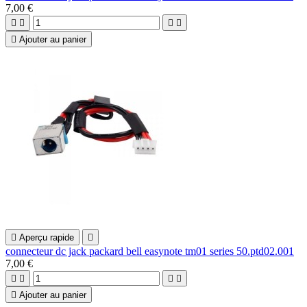
7,00 €





Ajouter au panier

Aperçu rapide

connecteur dc jack packard bell easynote tm01 series 50.ptd02.001
7,00 €





Ajouter au panier