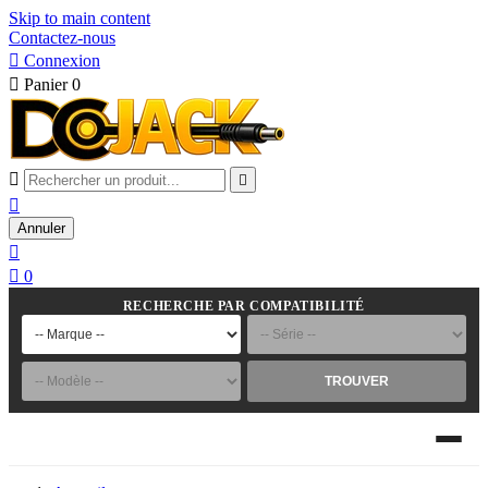
Skip to main content
Contactez-nous

Connexion

Panier
0



Annuler


0
RECHERCHE PAR COMPATIBILITÉ
TROUVER