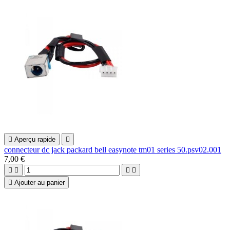

Aperçu rapide

connecteur dc jack packard bell easynote tm01 series 50.psv02.001
7,00 €





Ajouter au panier