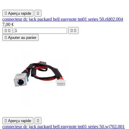

Aperçu rapide

connecteur dc jack packard bell easynote tm01 series 50.rfd02.004
7,00 €





Ajouter au panier

Aperçu rapide

connecteur dc jack packard bell easynote tm01 series 50.wj702.001