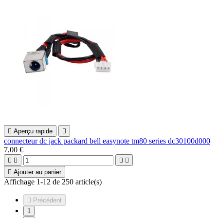

Aperçu rapide

connecteur dc jack packard bell easynote tm80 series dc30100d000
7,00 €





Ajouter au panier
Affichage 1-12 de 250 article(s)

Précédent
1