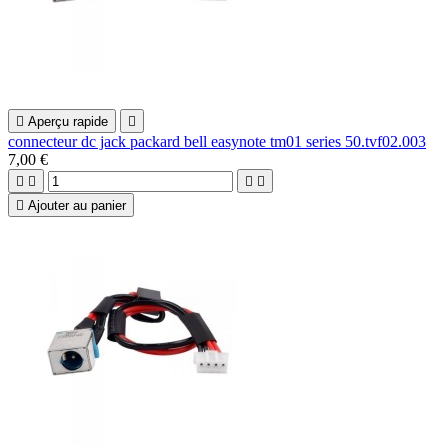

Aperçu rapide

connecteur dc jack packard bell easynote tm01 series 50.tvf02.003
7,00 €





Ajouter au panier