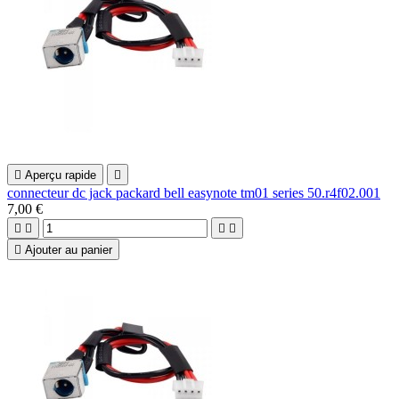

Aperçu rapide

connecteur dc jack packard bell easynote tm01 series 50.r4f02.001
7,00 €





Ajouter au panier