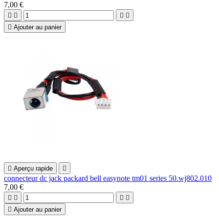
7,00 €





Ajouter au panier

Aperçu rapide

connecteur dc jack packard bell easynote tm01 series 50.wj802.010
7,00 €





Ajouter au panier