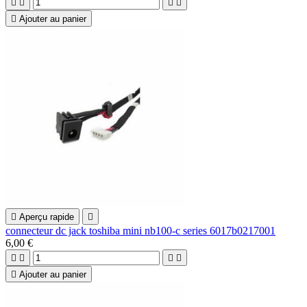





Ajouter au panier

Aperçu rapide

connecteur dc jack toshiba mini nb100-c series 6017b0217001
6,00 €





Ajouter au panier