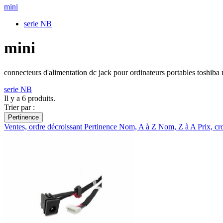
mini
serie NB
mini
connecteurs d'alimentation dc jack pour ordinateurs portables toshiba 
serie NB
Il y a 6 produits.
Trier par :
Pertinence
Ventes, ordre décroissant
Pertinence
Nom, A à Z
Nom, Z à A
Prix, cr