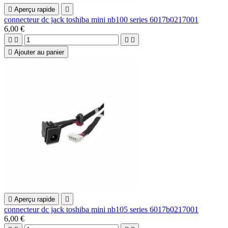

Aperçu rapide

connecteur dc jack toshiba mini nb100 series 6017b0217001
6,00 €





Ajouter au panier

Aperçu rapide

connecteur dc jack toshiba mini nb105 series 6017b0217001
6,00 €