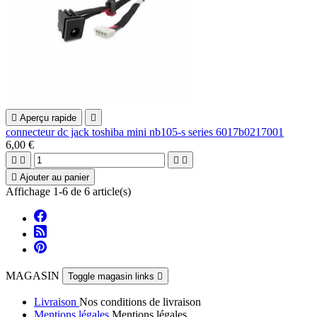

Aperçu rapide

connecteur dc jack toshiba mini nb105-s series 6017b0217001
6,00 €





Ajouter au panier
Affichage 1-6 de 6 article(s)
MAGASIN
Toggle magasin links

Livraison
Nos conditions de livraison
Mentions légales
Mentions légales