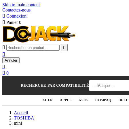
Skip to main content
Contactez-nous

Connexion

Panier
0



Annuler


0
RECHERCHE PAR COMPATIBILITÉ
ACER
APPLE
ASUS
COMPAQ
DELL
Accueil
TOSHIBA
mini