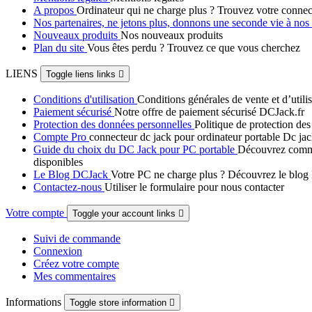
A propos
Ordinateur qui ne charge plus ? Trouvez votre connec
Nos partenaires, ne jetons plus, donnons une seconde vie à no
Nouveaux produits
Nos nouveaux produits
Plan du site
Vous êtes perdu ? Trouvez ce que vous cherchez
LIENS
Toggle liens links

Conditions d'utilisation
Conditions générales de vente et d’util
Paiement sécurisé
Notre offre de paiement sécurisé DCJack.fr
Protection des données personnelles
Politique de protection de
Compte Pro
connecteur dc jack pour ordinateur portable Dc ja
Guide du choix du DC Jack pour PC portable
Découvrez commen
disponibles
Le Blog DCJack
Votre PC ne charge plus ? Découvrez le blog D
Contactez-nous
Utiliser le formulaire pour nous contacter
Votre compte
Toggle your account links

Suivi de commande
Connexion
Créez votre compte
Mes commentaires
Informations
Toggle store information
