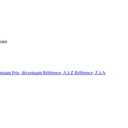
mini
oissant
Prix, décroissant
Référence, A à Z
Référence, Z à A