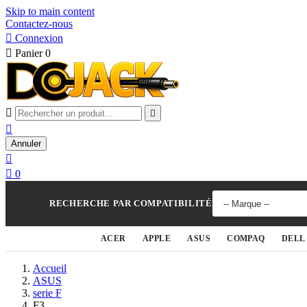
Skip to main content
Contactez-nous

Connexion

Panier
0



Annuler


0
RECHERCHE PAR COMPATIBILITÉ
ACER
APPLE
ASUS
COMPAQ
DELL
Accueil
ASUS
serie F
F3