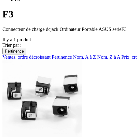
F3
Connecteur de charge dcjack Ordinateur Portable ASUS serieF3
Il y a 1 produit.
Trier par :
Pertinence
Ventes, ordre décroissant
Pertinence
Nom, A à Z
Nom, Z à A
Prix, cr