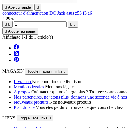

Aperçu rapide

connecteur d'alimentation DC Jack asus z53 f3 a6
4,00 €





Ajouter au panier
Affichage 1-1 de 1 article(s)
MAGASIN
Toggle magasin links

Livraison
Nos conditions de livraison
Mentions légales
Mentions légales
A propos
Ordinateur qui ne charge plus ? Trouvez votre connec
Nos partenaires, ne jetons plus, donnons une seconde vie à no
Nouveaux produits
Nos nouveaux produits
Plan du site
Vous êtes perdu ? Trouvez ce que vous cherchez
LIENS
Toggle liens links
