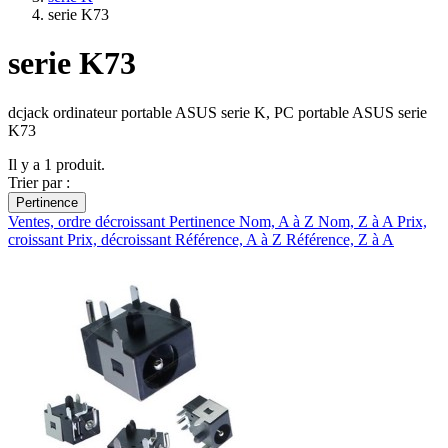
serie K73
serie K73
dcjack ordinateur portable ASUS serie K, PC portable ASUS serie
K73
Il y a 1 produit.
Trier par :
Pertinence
Ventes, ordre décroissant
Pertinence
Nom, A à Z
Nom, Z à A
Prix,
croissant
Prix, décroissant
Référence, A à Z
Référence, Z à A