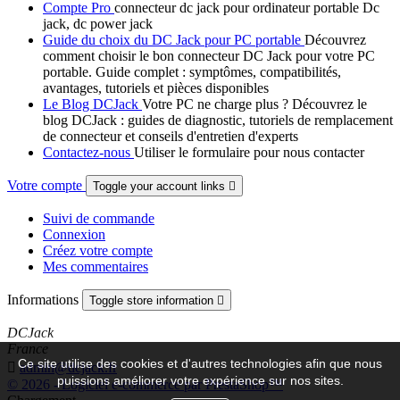
Compte Pro
connecteur dc jack pour ordinateur portable Dc
jack, dc power jack
Guide du choix du DC Jack pour PC portable
Découvrez
comment choisir le bon connecteur DC Jack pour votre PC
portable. Guide complet : symptômes, compatibilités,
avantages, tutoriels et pièces disponibles
Le Blog DCJack
Votre PC ne charge plus ? Découvrez le
blog DCJack : guides de diagnostic, tutoriels de remplacement
de connecteur et conseils d'entretien d'experts
Contactez-nous
Utiliser le formulaire pour nous contacter
Votre compte
Toggle your account links

Suivi de commande
Connexion
Créez votre compte
Mes commentaires
Informations
Toggle store information

DCJack
France
Ce site utilise des cookies et d'autres technologies afin que nous

admin@dcjack.fr
puissions améliorer votre expérience sur nos sites.
© 2026 - Logiciel e-commerce par PrestaShop™