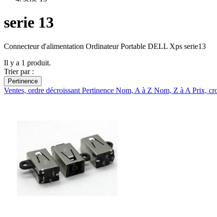
serie 13
Connecteur d'alimentation Ordinateur Portable DELL Xps serie13
Il y a 1 produit.
Trier par :
Pertinence
Ventes, ordre décroissant
Pertinence
Nom, A à Z
Nom, Z à A
Prix, cr