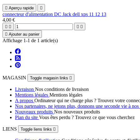

Aperçu rapide

connecteur d'alimentation DC Jack dell xps 11 12 13
4,00 €





Ajouter au panier
Affichage 1-1 de 1 article(s)
MAGASIN
Toggle magasin links

Livraison
Nos conditions de livraison
Mentions légales
Mentions légales
A propos
Ordinateur qui ne charge plus ? Trouvez votre connec
Nos partenaires, ne jetons plus, donnons une seconde vie à no
Nouveaux produits
Nos nouveaux produits
Plan du site
Vous êtes perdu ? Trouvez ce que vous cherchez
LIENS
Toggle liens links
