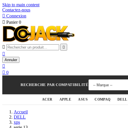
Skip to main content
Contactez-nous

Connexion

Panier
0



Annuler


0
RECHERCHE PAR COMPATIBILITÉ
ACER
APPLE
ASUS
COMPAQ
DELL
Accueil
DELL
xps
serie 13