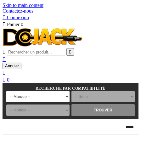
Skip to main content
Contactez-nous

Connexion

Panier
0



Annuler


0
RECHERCHE PAR COMPATIBILITÉ
TROUVER