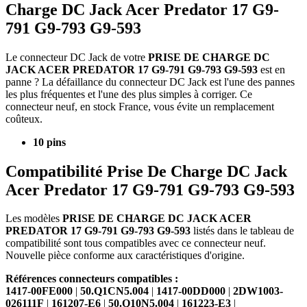
Charge DC Jack Acer Predator 17 G9-
791 G9-793 G9-593
Le connecteur DC Jack de votre
PRISE DE CHARGE DC
JACK ACER PREDATOR 17 G9-791 G9-793 G9-593
est en
panne ? La défaillance du connecteur DC Jack est l'une des pannes
les plus fréquentes et l'une des plus simples à corriger. Ce
connecteur neuf, en stock France, vous évite un remplacement
coûteux.
10 pins
Compatibilité Prise De Charge DC Jack
Acer Predator 17 G9-791 G9-793 G9-593
Les modèles
PRISE DE CHARGE DC JACK ACER
PREDATOR 17 G9-791 G9-793 G9-593
listés dans le tableau de
compatibilité sont tous compatibles avec ce connecteur neuf.
Nouvelle pièce conforme aux caractéristiques d'origine.
Références connecteurs compatibles :
1417-00FE000
|
50.Q1CN5.004
|
1417-00DD000
|
2DW1003-
026111F
|
161207-E6
|
50.Q10N5.004
|
161223-E3
|