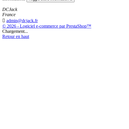
DCJack
France

admin@dcjack.fr
© 2026 - Logiciel e-commerce par PrestaShop™
Chargement...
Retour en haut