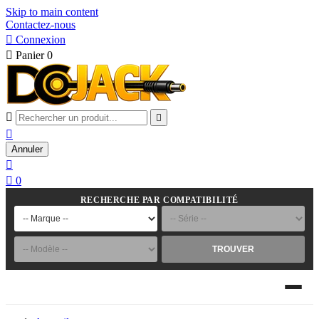
Skip to main content
Contactez-nous

Connexion

Panier
0



Annuler


0
RECHERCHE PAR COMPATIBILITÉ
TROUVER