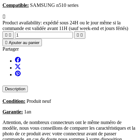
Compatible:
SAMSUNG n510 series

Product availability:
expédié sous 24H ou le jour même si la
commande est validée avant 11H (sauf week-end et jours fériés)





Ajouter au panier
Partager
Description
Condition:
Produit neuf
Garantie:
1an
Attention, de nombreux connecteurs ont le même numéro de
modèle, nous vous conseillons de comparer les caractéristiques et la
photo de ce produit avec votre connecteur avant de passer
commande, en cas de doute nous sommes à votre disposition