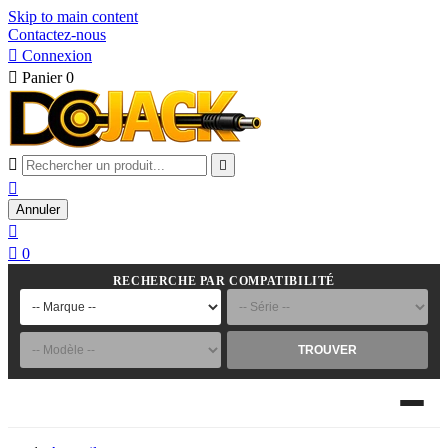
Skip to main content
Contactez-nous

Connexion

Panier
0



Annuler


0
RECHERCHE PAR COMPATIBILITÉ
TROUVER