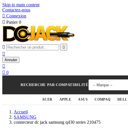
Skip to main content
Contactez-nous

Connexion

Panier
0



Annuler


0
RECHERCHE PAR COMPATIBILITÉ
ACER
APPLE
ASUS
COMPAQ
DELL
Accueil
SAMSUNG
connecteur dc jack samsung q430 series 210475