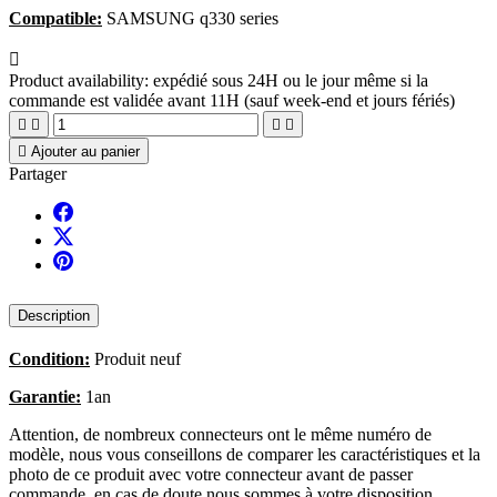
Compatible:
SAMSUNG q330 series

Product availability:
expédié sous 24H ou le jour même si la
commande est validée avant 11H (sauf week-end et jours fériés)





Ajouter au panier
Partager
Description
Condition:
Produit neuf
Garantie:
1an
Attention, de nombreux connecteurs ont le même numéro de
modèle, nous vous conseillons de comparer les caractéristiques et la
photo de ce produit avec votre connecteur avant de passer
commande, en cas de doute nous sommes à votre disposition