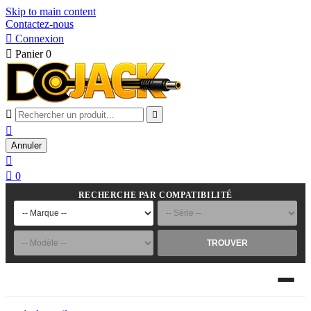
Skip to main content
Contactez-nous

Connexion

Panier
0



Annuler


0
RECHERCHE PAR COMPATIBILITÉ
TROUVER