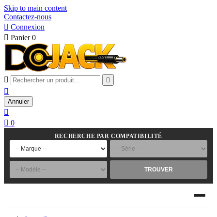
Skip to main content
Contactez-nous

Connexion

Panier
0



Annuler


0
RECHERCHE PAR COMPATIBILITÉ
TROUVER