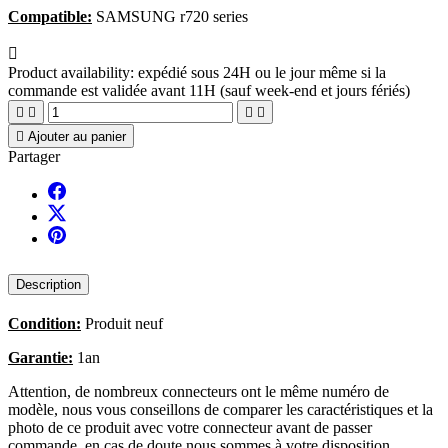
Compatible:
SAMSUNG r720 series

Product availability:
expédié sous 24H ou le jour même si la
commande est validée avant 11H (sauf week-end et jours fériés)





Ajouter au panier
Partager
Description
Condition:
Produit neuf
Garantie:
1an
Attention, de nombreux connecteurs ont le même numéro de
modèle, nous vous conseillons de comparer les caractéristiques et la
photo de ce produit avec votre connecteur avant de passer
commande, en cas de doute nous sommes à votre disposition