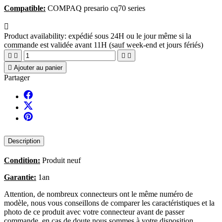
Compatible:
COMPAQ presario cq70 series

Product availability:
expédié sous 24H ou le jour même si la
commande est validée avant 11H (sauf week-end et jours fériés)





Ajouter au panier
Partager
Description
Condition:
Produit neuf
Garantie:
1an
Attention, de nombreux connecteurs ont le même numéro de
modèle, nous vous conseillons de comparer les caractéristiques et la
photo de ce produit avec votre connecteur avant de passer
commande, en cas de doute nous sommes à votre disposition