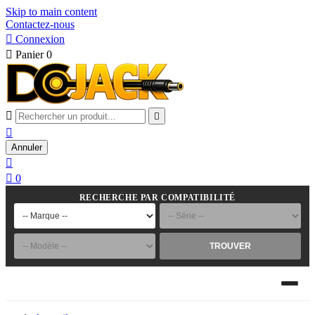
Skip to main content
Contactez-nous

Connexion

Panier
0



Annuler


0
RECHERCHE PAR COMPATIBILITÉ
TROUVER