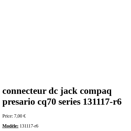
connecteur dc jack compaq
presario cq70 series 131117-r6
Price:
7,00 €
Modèle:
131117-r6