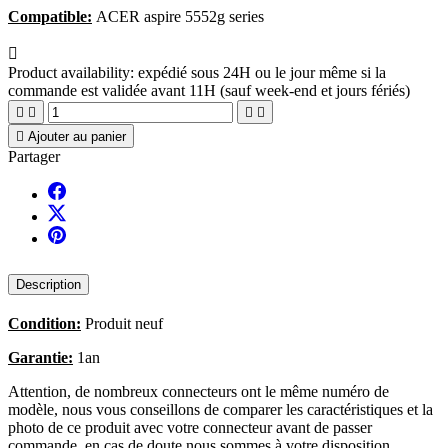
Compatible:
ACER aspire 5552g series

Product availability:
expédié sous 24H ou le jour même si la
commande est validée avant 11H (sauf week-end et jours fériés)





Ajouter au panier
Partager
Description
Condition:
Produit neuf
Garantie:
1an
Attention, de nombreux connecteurs ont le même numéro de
modèle, nous vous conseillons de comparer les caractéristiques et la
photo de ce produit avec votre connecteur avant de passer
commande, en cas de doute nous sommes à votre disposition