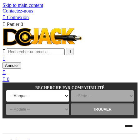
Skip to main content
Contactez-nous

Connexion

Panier
0



Annuler


0
RECHERCHE PAR COMPATIBILITÉ
TROUVER