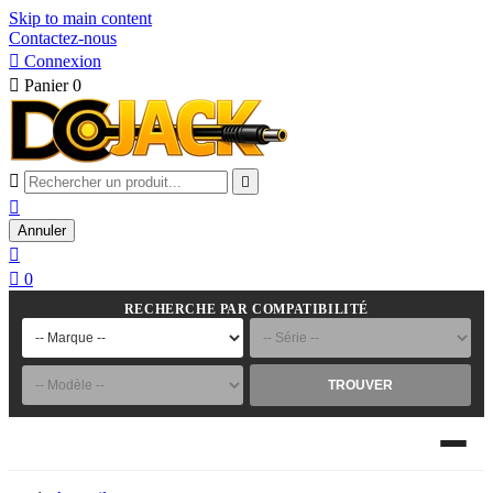
Skip to main content
Contactez-nous

Connexion

Panier
0



Annuler


0
RECHERCHE PAR COMPATIBILITÉ
TROUVER