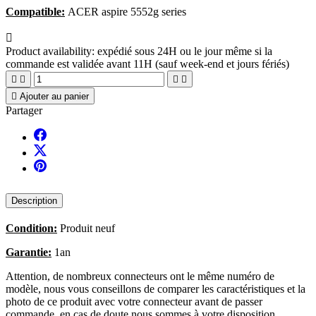
Compatible:
ACER aspire 5552g series

Product availability:
expédié sous 24H ou le jour même si la
commande est validée avant 11H (sauf week-end et jours fériés)





Ajouter au panier
Partager
Description
Condition:
Produit neuf
Garantie:
1an
Attention, de nombreux connecteurs ont le même numéro de
modèle, nous vous conseillons de comparer les caractéristiques et la
photo de ce produit avec votre connecteur avant de passer
commande, en cas de doute nous sommes à votre disposition