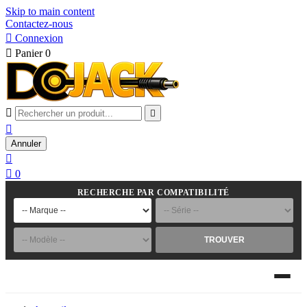
Skip to main content
Contactez-nous

Connexion

Panier
0



Annuler


0
RECHERCHE PAR COMPATIBILITÉ
TROUVER