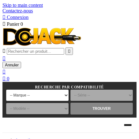
Skip to main content
Contactez-nous

Connexion

Panier
0



Annuler


0
RECHERCHE PAR COMPATIBILITÉ
TROUVER