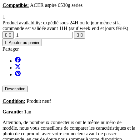
Compatible:
ACER aspire 6530g series

Product availability:
expédié sous 24H ou le jour même si la
commande est validée avant 11H (sauf week-end et jours fériés)





Ajouter au panier
Partager
Description
Condition:
Produit neuf
Garantie:
1an
Attention, de nombreux connecteurs ont le même numéro de
modèle, nous vous conseillons de comparer les caractéristiques et la
photo de ce produit avec votre connecteur avant de passer
commande, en cas de doute nous sommes à votre disposition