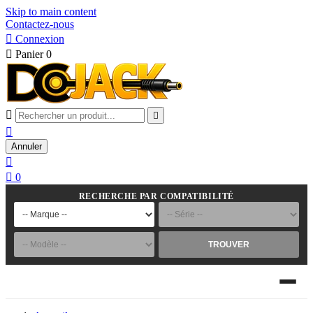
Skip to main content
Contactez-nous

Connexion

Panier
0



Annuler


0
RECHERCHE PAR COMPATIBILITÉ
TROUVER