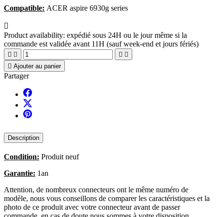
Compatible:
ACER aspire 6930g series

Product availability:
expédié sous 24H ou le jour même si la
commande est validée avant 11H (sauf week-end et jours fériés)





Ajouter au panier
Partager
Description
Condition:
Produit neuf
Garantie:
1an
Attention, de nombreux connecteurs ont le même numéro de
modèle, nous vous conseillons de comparer les caractéristiques et la
photo de ce produit avec votre connecteur avant de passer
commande, en cas de doute nous sommes à votre disposition