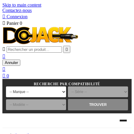
Skip to main content
Contactez-nous

Connexion

Panier
0



Annuler


0
RECHERCHE PAR COMPATIBILITÉ
TROUVER