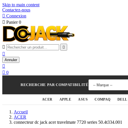
Skip to main content
Contactez-nous

Connexion

Panier
0



Annuler


0
RECHERCHE PAR COMPATIBILITÉ
ACER
APPLE
ASUS
COMPAQ
DELL
Accueil
ACER
connecteur dc jack acer travelmate 7720 series 50.4t334.001