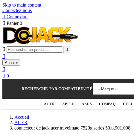
Skip to main content
Contactez-nous

Connexion

Panier
0



Annuler


0
RECHERCHE PAR COMPATIBILITÉ
ACER
APPLE
ASUS
COMPAQ
DELL
Accueil
ACER
connecteur dc jack acer travelmate 7520g series 50.tk901.008