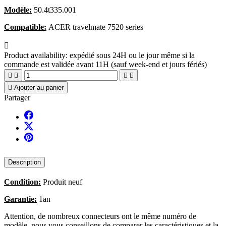
Modèle:
50.4t335.001
Compatible:
ACER travelmate 7520 series

Product availability:
expédié sous 24H ou le jour même si la
commande est validée avant 11H (sauf week-end et jours fériés)





Ajouter au panier
Partager
Description
Condition:
Produit neuf
Garantie:
1an
Attention, de nombreux connecteurs ont le même numéro de
modèle, nous vous conseillons de comparer les caractéristiques et la