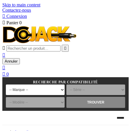
Skip to main content
Contactez-nous

Connexion

Panier
0



Annuler


0
RECHERCHE PAR COMPATIBILITÉ
TROUVER