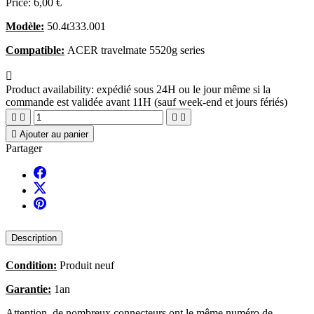
Price:
6,00 €
Modèle:
50.4t333.001
Compatible:
ACER travelmate 5520g series

Product availability:
expédié sous 24H ou le jour même si la
commande est validée avant 11H (sauf week-end et jours fériés)





Ajouter au panier
Partager
Description
Condition:
Produit neuf
Garantie:
1an
Attention, de nombreux connecteurs ont le même numéro de