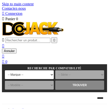
Skip to main content
Contactez-nous

Connexion

Panier
0



Annuler


0
RECHERCHE PAR COMPATIBILITÉ
TROUVER