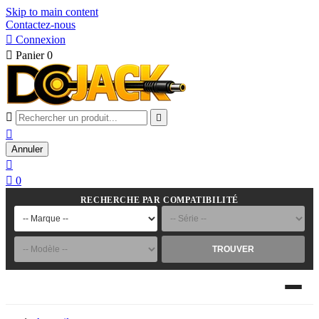
Skip to main content
Contactez-nous

Connexion

Panier
0



Annuler


0
RECHERCHE PAR COMPATIBILITÉ
TROUVER