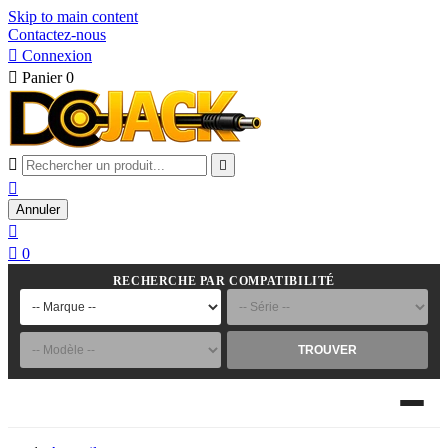
Skip to main content
Contactez-nous

Connexion

Panier
0



Annuler


0
RECHERCHE PAR COMPATIBILITÉ
TROUVER