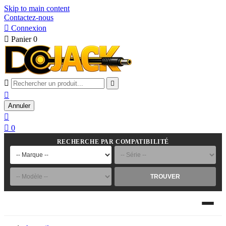
Skip to main content
Contactez-nous

Connexion

Panier
0



Annuler


0
RECHERCHE PAR COMPATIBILITÉ
TROUVER