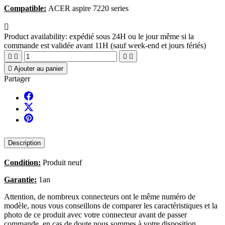
Compatible:
ACER aspire 7220 series

Product availability:
expédié sous 24H ou le jour même si la
commande est validée avant 11H (sauf week-end et jours fériés)





Ajouter au panier
Partager
Description
Condition:
Produit neuf
Garantie:
1an
Attention, de nombreux connecteurs ont le même numéro de
modèle, nous vous conseillons de comparer les caractéristiques et la
photo de ce produit avec votre connecteur avant de passer
commande, en cas de doute nous sommes à votre disposition