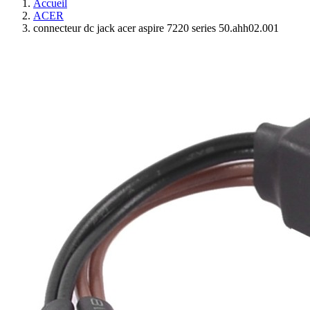
Accueil
ACER
connecteur dc jack acer aspire 7220 series 50.ahh02.001