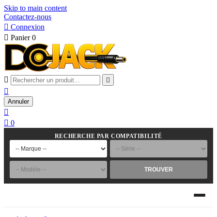
Skip to main content
Contactez-nous

Connexion

Panier
0



Annuler


0
RECHERCHE PAR COMPATIBILITÉ
TROUVER