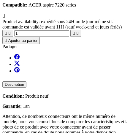
Compatible:
ACER aspire 7220 series

Product availability:
expédié sous 24H ou le jour même si la
commande est validée avant 11H (sauf week-end et jours fériés)





Ajouter au panier
Partager
Description
Condition:
Produit neuf
Garantie:
1an
Attention, de nombreux connecteurs ont le même numéro de
modèle, nous vous conseillons de comparer les caractéristiques et la
photo de ce produit avec votre connecteur avant de passer
commande, en cas de doute nous sommes à votre disposition