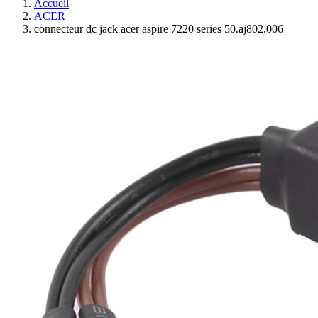
Accueil
ACER
connecteur dc jack acer aspire 7220 series 50.aj802.006