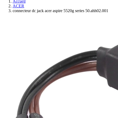
Accueil
ACER
connecteur dc jack acer aspire 5520g series 50.ahh02.001