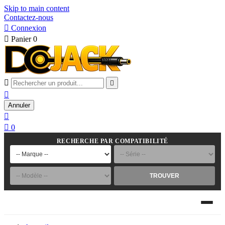
Skip to main content
Contactez-nous

Connexion

Panier
0



Annuler


0
RECHERCHE PAR COMPATIBILITÉ
TROUVER