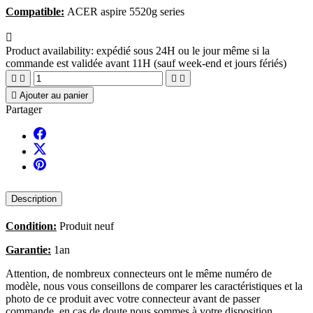
Compatible:
ACER aspire 5520g series

Product availability:
expédié sous 24H ou le jour même si la
commande est validée avant 11H (sauf week-end et jours fériés)





Ajouter au panier
Partager
Description
Condition:
Produit neuf
Garantie:
1an
Attention, de nombreux connecteurs ont le même numéro de
modèle, nous vous conseillons de comparer les caractéristiques et la
photo de ce produit avec votre connecteur avant de passer
commande, en cas de doute nous sommes à votre disposition