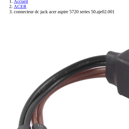
Accueil
ACER
connecteur dc jack acer aspire 5720 series 50.aje02.001