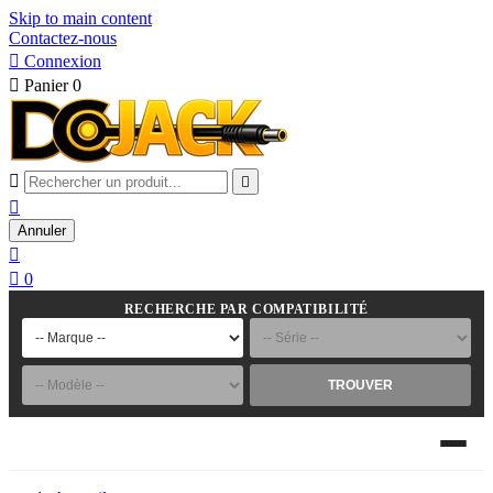
Skip to main content
Contactez-nous

Connexion

Panier
0



Annuler


0
RECHERCHE PAR COMPATIBILITÉ
TROUVER