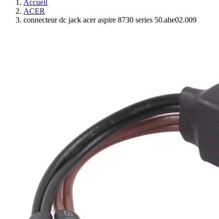
Accueil
ACER
connecteur dc jack acer aspire 8730 series 50.ahe02.009