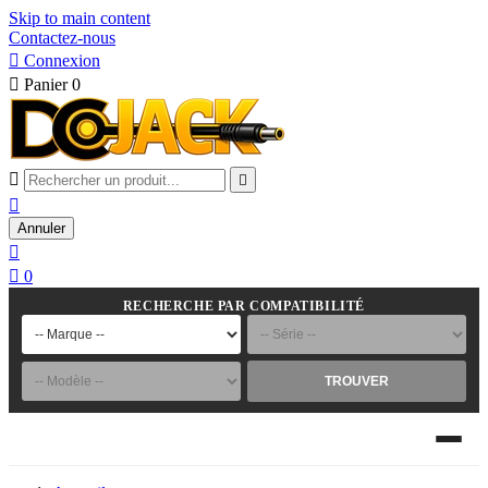
Skip to main content
Contactez-nous

Connexion

Panier
0



Annuler


0
RECHERCHE PAR COMPATIBILITÉ
TROUVER