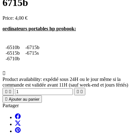
6715b
Price:
4,00 €
ordinateurs portables hp probook:
-6510b
-6715b
-6515b
-6715s
-6710b

Product availability:
expédié sous 24H ou le jour même si la
commande est validée avant 11H (sauf week-end et jours fériés)





Ajouter au panier
Partager