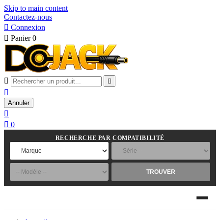
Skip to main content
Contactez-nous

Connexion

Panier
0



Annuler


0
RECHERCHE PAR COMPATIBILITÉ
TROUVER