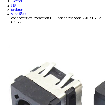
Accueil
HP
probook
serie 65xx
connecteur d'alimentation DC Jack hp probook 6510b 6515b
6715b