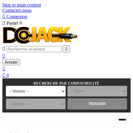
Skip to main content
Contactez-nous

Connexion

Panier
0



Annuler


0
RECHERCHE PAR COMPATIBILITÉ
TROUVER