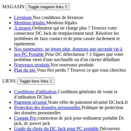
MAGASIN
Toggle magasin links

Livraison
Nos conditions de livraison
Mentions légales
Mentions légales
A propos
Ordinateur qui ne charge plus ? Trouvez votre
connecteur DC Jack de remplacement neuf. Résolvez les
problèmes de faux contact et de prise cassée facilement et
rapidement.
Nos partenaires, ne jetons plus, donnons une seconde vie à
nos PC Portable
Prise DC défectueuse ? 3 Signes que votre
problème vient d'une surchauffe ou d'un clavier défaillant
Nouveaux produits
Nos nouveaux produits
Plan du site
Vous êtes perdu ? Trouvez ce que vous cherchez
LIENS
Toggle liens links

Conditions d'utilisation
Conditions générales de vente et
d’utilisation DCJack
Paiement sécurisé
Notre offre de paiement sécurisé DCJack.fr
Protection des données personnelles
Politique de protection
des données personnelles
Compte Pro
connecteur dc jack pour ordinateur portable Dc
jack, dc power jack
Guide du choix du DC Jack pour PC portable
Découvrez