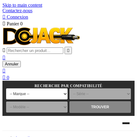
Skip to main content
Contactez-nous

Connexion

Panier
0



Annuler


0
RECHERCHE PAR COMPATIBILITÉ
TROUVER