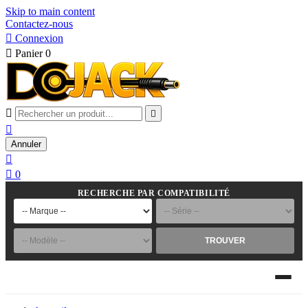
Skip to main content
Contactez-nous

Connexion

Panier
0



Annuler


0
RECHERCHE PAR COMPATIBILITÉ
TROUVER