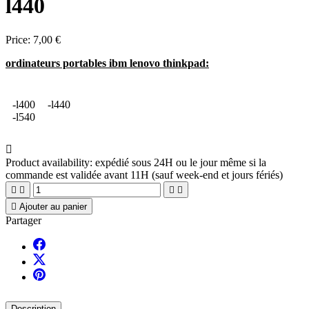
l440
Price:
7,00 €
ordinateurs portables ibm lenovo thinkpad:
-l400
-l440
-l540

Product availability:
expédié sous 24H ou le jour même si la
commande est validée avant 11H (sauf week-end et jours fériés)





Ajouter au panier
Partager
Description