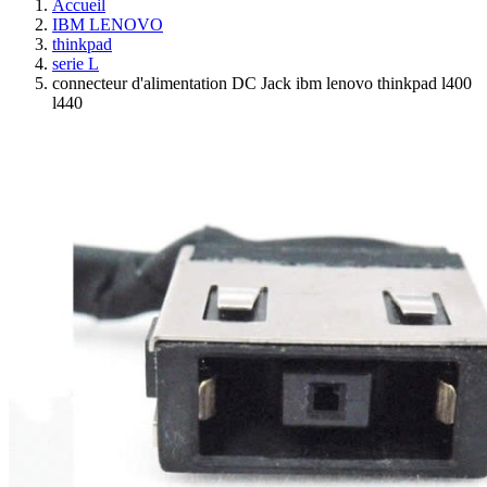
Accueil
IBM LENOVO
thinkpad
serie L
connecteur d'alimentation DC Jack ibm lenovo thinkpad l400
l440