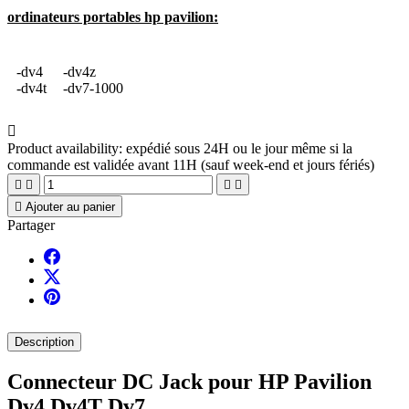
ordinateurs portables hp pavilion:
-dv4
-dv4z
-dv4t
-dv7-1000

Product availability:
expédié sous 24H ou le jour même si la
commande est validée avant 11H (sauf week-end et jours fériés)





Ajouter au panier
Partager
Description
Connecteur DC Jack pour HP Pavilion
Dv4 Dv4T Dv7