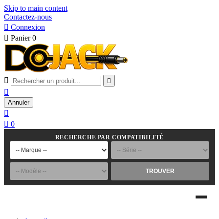
Skip to main content
Contactez-nous

Connexion

Panier
0



Annuler


0
RECHERCHE PAR COMPATIBILITÉ
TROUVER