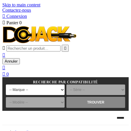
Skip to main content
Contactez-nous

Connexion

Panier
0



Annuler


0
RECHERCHE PAR COMPATIBILITÉ
TROUVER