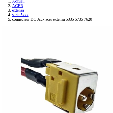
Accueil
ACER
extensa
serie 5xxx
connecteur DC Jack acer extensa 5335 5735 7620