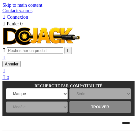
Skip to main content
Contactez-nous

Connexion

Panier
0



Annuler


0
RECHERCHE PAR COMPATIBILITÉ
TROUVER