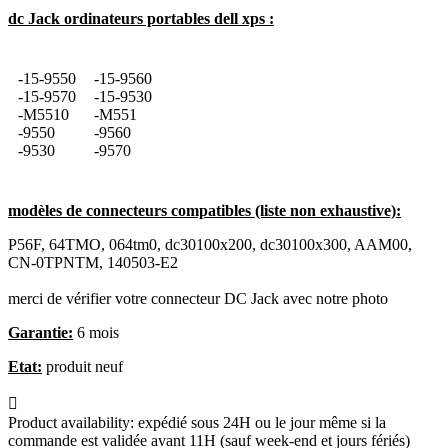
dc Jack ordinateurs portables dell xps :
-15-9550
-15-9560
-15-9570
-15-9530
-M5510
-M551
-9550
-9560
-9530
-9570
modèles de connecteurs compatibles (liste non exhaustive):
P56F, 64TMO, 064tm0, dc30100x200, dc30100x300, AAM00,
CN-0TPNTM, 140503-E2
merci de vérifier votre connecteur DC Jack avec notre photo
Garantie:
6
mois
Etat:
produit neuf

Product availability:
expédié sous 24H ou le jour même si la
commande est validée avant 11H (sauf week-end et jours fériés)