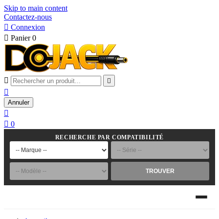
Skip to main content
Contactez-nous

Connexion

Panier
0



Annuler


0
RECHERCHE PAR COMPATIBILITÉ
TROUVER