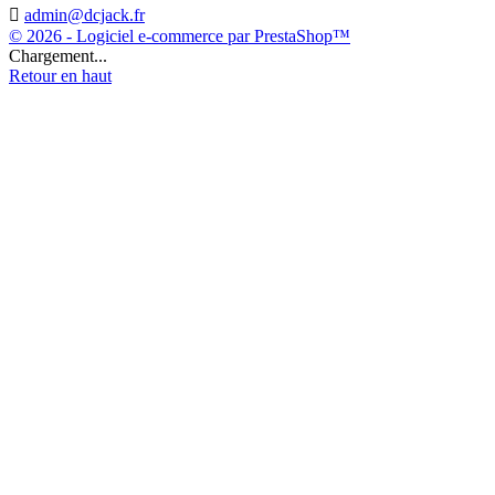

admin@dcjack.fr
© 2026 - Logiciel e-commerce par PrestaShop™
Chargement...
Retour en haut