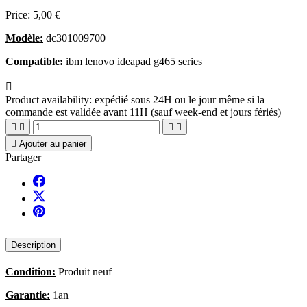
Price:
5,00 €
Modèle:
dc301009700
Compatible:
ibm lenovo ideapad g465 series

Product availability:
expédié sous 24H ou le jour même si la
commande est validée avant 11H (sauf week-end et jours fériés)





Ajouter au panier
Partager
Description
Condition:
Produit neuf
Garantie:
1an