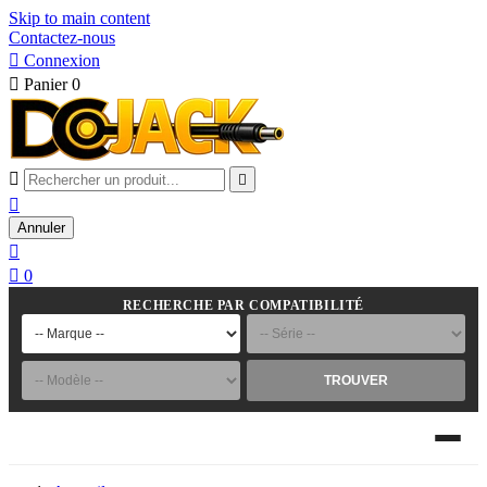
Skip to main content
Contactez-nous

Connexion

Panier
0



Annuler


0
RECHERCHE PAR COMPATIBILITÉ
TROUVER