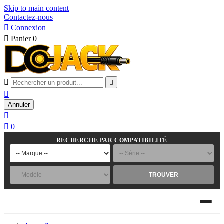
Skip to main content
Contactez-nous

Connexion

Panier
0



Annuler


0
RECHERCHE PAR COMPATIBILITÉ
TROUVER