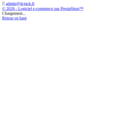

admin@dcjack.fr
© 2026 - Logiciel e-commerce par PrestaShop™
Chargement...
Retour en haut