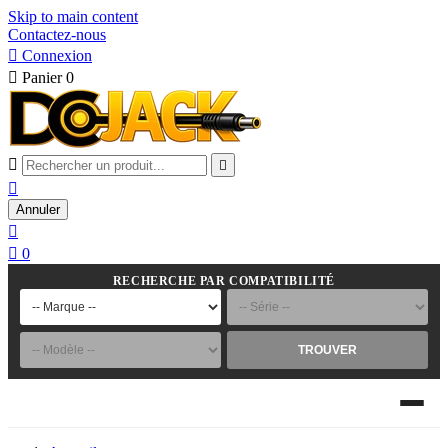
Skip to main content
Contactez-nous

Connexion

Panier
0



Annuler


0
RECHERCHE PAR COMPATIBILITÉ
TROUVER