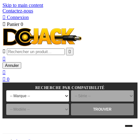
Skip to main content
Contactez-nous

Connexion

Panier
0



Annuler


0
RECHERCHE PAR COMPATIBILITÉ
TROUVER