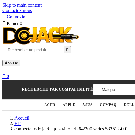
Skip to main content
Contactez-nous

Connexion

Panier
0



Annuler


0
RECHERCHE PAR COMPATIBILITÉ
ACER
APPLE
ASUS
COMPAQ
DELL
Accueil
HP
connecteur dc jack hp pavilion dv6-2200 series 533512-001