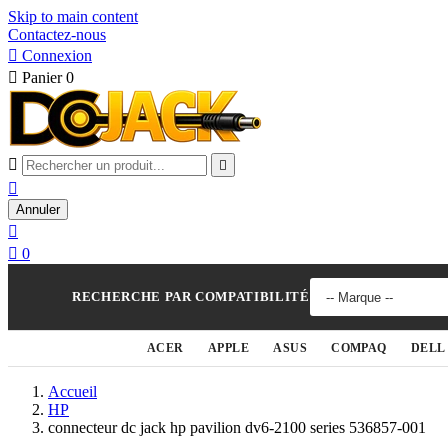
Skip to main content
Contactez-nous

Connexion

Panier
0



Annuler


0
RECHERCHE PAR COMPATIBILITÉ
ACER
APPLE
ASUS
COMPAQ
DELL
Accueil
HP
connecteur dc jack hp pavilion dv6-2100 series 536857-001