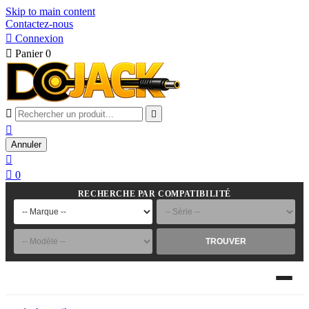
Skip to main content
Contactez-nous

Connexion

Panier
0



Annuler


0
RECHERCHE PAR COMPATIBILITÉ
TROUVER