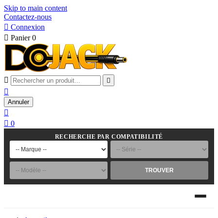
Skip to main content
Contactez-nous

Connexion

Panier
0



Annuler


0
RECHERCHE PAR COMPATIBILITÉ
TROUVER